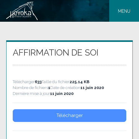
Skip
to
MENU
content
AFFIRMATION DE SOI
Télécharger
633
Taille du fichier
225.14 KB
Nombre de fichiers
1
Date de création
11 juin 2020
Dernière mise à jour
11 juin 2020
Télécharger